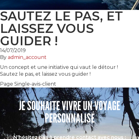
SAUTEZ LE PAS, ET
LAISSEZ VOUS
GUIDER !
14/07/2019
By
admin_account
Un concept et une initiative qui vaut le détour !
Sautez le pas, et laissez vous guider !
Page Single-avis-client
JE SOUHAITE VIVRE UN VOYAGE
PERSONNALISÉ
N'hésitez pas à prendre contact avec nous :