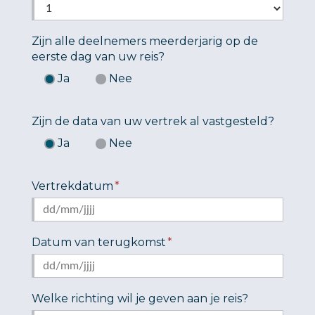
Zijn alle deelnemers meerderjarig op de
eerste dag van uw reis?
Ja
Nee
Zijn de data van uw vertrek al vastgesteld?
Ja
Nee
Vertrekdatum
*
DD
Datum van terugkomst
*
slash
MM
slash
DD
JJJJ
Welke richting wil je geven aan je reis?
slash