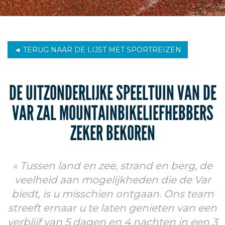
◄ TERUG NAAR DE LIJST MET SPORTREIZEN
DE UITZONDERLIJKE SPEELTUIN VAN DE
VAR ZAL MOUNTAINBIKELIEFHEBBERS
ZEKER BEKOREN
Tussen land en zee, strand en berg, de
veelheid aan mogelijkheden die de Var
biedt, is u misschien ontgaan. Ons team
streeft ernaar u te laten genieten van een
verblijf van 5 dagen en 4 nachten in een 3