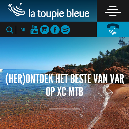
Nl
(HER)ONTDEK HET BESTE VAN VAR
OP XC MTB