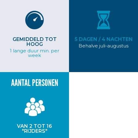
GEMIDDELD TOT
5 DAGEN / 4 NACHTEN
HOOG
Behalve juli-augustus
1 lange duur min. per
week
AANTAL PERSONEN
VAN 2 TOT 16
"RIJDERS"